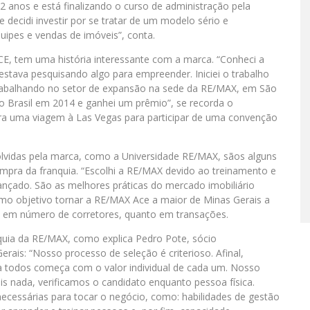
anos e está finalizando o curso de administração pela
decidi investir por se tratar de um modelo sério e
ipes e vendas de imóveis”, conta.
, tem uma história interessante com a marca. “Conheci a
stava pesquisando algo para empreender. Iniciei o trabalho
trabalhando no setor de expansão na sede da RE/MAX, em São
o Brasil em 2014 e ganhei um prêmio”, se recorda o
ara uma viagem à Las Vegas para participar de uma convenção
lvidas pela marca, como a Universidade RE/MAX, sãos alguns
ompra da franquia. “Escolhi a RE/MAX devido ao treinamento e
nçado. São as melhores práticas do mercado imobiliário
omo objetivo tornar a RE/MAX Ace a maior de Minas Gerais a
to em número de corretores, quanto em transações.
quia da RE/MAX, como explica Pedro Pote, sócio
ais: “Nosso processo de seleção é criterioso. Afinal,
ara todos começa com o valor individual de cada um. Nosso
is nada, verificamos o candidato enquanto pessoa física.
necessárias para tocar o negócio, como: habilidades de gestão