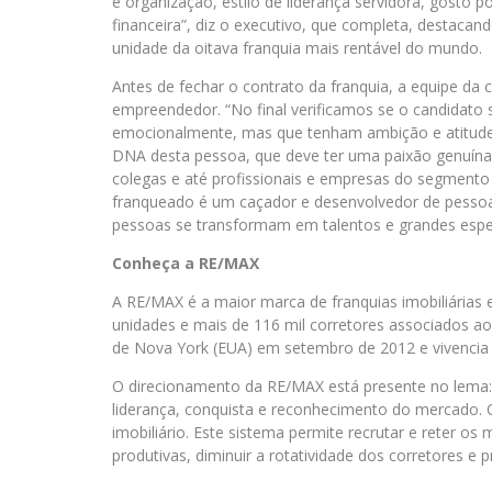
e organização, estilo de liderança servidora, gosto p
financeira”, diz o executivo, que completa, destacand
unidade da oitava franquia mais rentável do mundo.
Antes de fechar o contrato da franquia, a equipe da 
empreendedor. “No final verificamos se o candidato 
emocionalmente, mas que tenham ambição e atitude pa
DNA desta pessoa, que deve ter uma paixão genuína p
colegas e até profissionais e empresas do segmento
franqueado é um caçador e desenvolvedor de pessoa
pessoas se transformam em talentos e grandes espec
Conheça a RE/MAX
A RE/MAX é a maior marca de franquias imobiliária
unidades e mais de 116 mil corretores associados ao
de Nova York (EUA) em setembro de 2012 e vivencia
O direcionamento da RE/MAX está presente no lema
liderança, conquista e reconhecimento do mercado.
imobiliário. Este sistema permite recrutar e reter os
produtivas, diminuir a rotatividade dos corretores e p