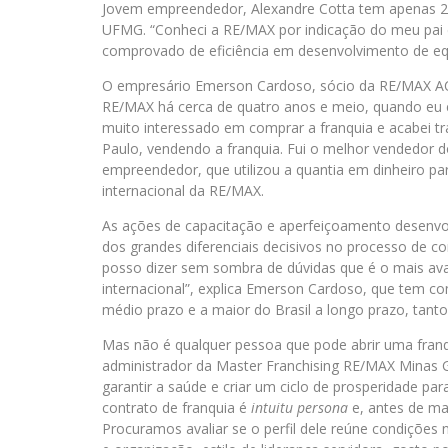
Jovem empreendedor, Alexandre Cotta tem apenas 22 
UFMG. “Conheci a RE/MAX por indicação do meu pai e 
comprovado de eficiência em desenvolvimento de equ
O empresário Emerson Cardoso, sócio da RE/MAX ACE
RE/MAX há cerca de quatro anos e meio, quando eu e
muito interessado em comprar a franquia e acabei 
Paulo, vendendo a franquia. Fui o melhor vendedor d
empreendedor, que utilizou a quantia em dinheiro p
internacional da RE/MAX.
As ações de capacitação e aperfeiçoamento desenvo
dos grandes diferenciais decisivos no processo de c
posso dizer sem sombra de dúvidas que é o mais ava
internacional”, explica Emerson Cardoso, que tem c
médio prazo e a maior do Brasil a longo prazo, tan
Mas não é qualquer pessoa que pode abrir uma fran
administrador da Master Franchising RE/MAX Minas Ger
garantir a saúde e criar um ciclo de prosperidade p
contrato de franquia é
intuitu persona
e, antes de ma
Procuramos avaliar se o perfil dele reúne condições 