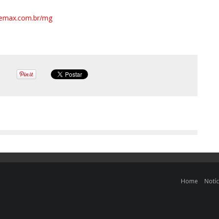
emax.com.br/mg
Home
Notíc