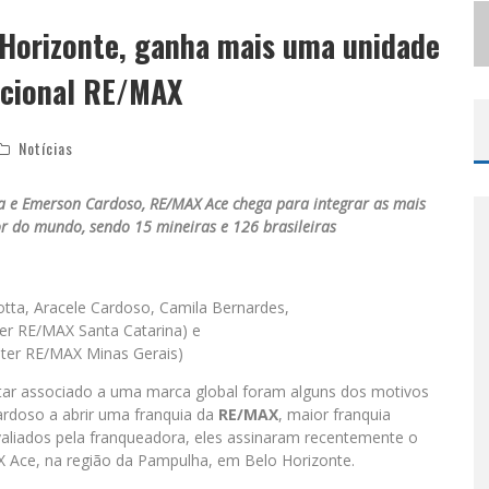
S
ELO MODA MUSIC CONFIRMA BEL COSTA NO PALCO TALENTOS DA TERRA DO PEDRO LEOPOLDO RODEIO SHOW
Horizonte, ganha mais uma unidade
LBUQUERQUE INICIA NOVA FASE
nacional RE/MAX
Notícias
 e Emerson Cardoso, RE/MAX Ace chega para integrar as mais
r do mundo, sendo 15 mineiras e 126 brasileiras
tta, Aracele Cardoso, Camila Bernardes,
er RE/MAX Santa Catarina) e
ter RE/MAX Minas Gerais)
star associado a uma marca global foram alguns dos motivos
rdoso a abrir uma franquia da
RE/MAX
, maior franquia
valiados pela franqueadora, eles assinaram recentemente o
 Ace, na região da Pampulha, em Belo Horizonte.