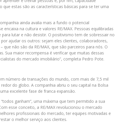
or aprender e treinar pessoas e, por fim, capacidade
o que estas são as características básicas para se ter uma
companhia ainda avalia mais a fundo o potencial
se encaixa na cultura e valores RE/MAX. Pessoas equilibradas
ra lutar e não desistir. O positivismo tem de sobressair no
or ajudar os outros: sejam eles clientes, colaboradores,
 – que não são da RE/MAX, que são parceiros para nós. O
s. Sua maior recompensa é verificar que muitas dessas
ialistas do mercado imobiliário”, completa Pedro Pote.
s em número de transações do mundo, com mais de 7,5 mil
 redor do globo. A companhia abriu o seu capital na Bolsa
 uma excelente fase de franca expansão.
: “todos ganham”, uma máxima que tem permitido a sua
 Com esse conceito, a RE/MAX revolucionou o mercado
 melhores profissionais do mercado, ter equipes motivadas e
restar o melhor serviço aos clientes.