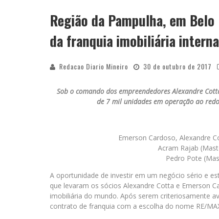
Região da Pampulha, em Belo 
APÓS SAIR DA KONDZILLA, DJ DANNY A
da franquia imobiliária inter
Redacao Diario Mineiro
30 de outubro de 2017
Sob o comando dos empreendedores Alexandre Cotta
de 7 mil unidades em operação ao redo
Emerson Cardoso, Alexandre Co
Acram Rajab (Mast
Pedro Pote (Mas
A oportunidade de investir em um negócio sério e e
que levaram os sócios Alexandre Cotta e Emerson Ca
imobiliária do mundo. Após serem criteriosamente a
contrato de franquia com a escolha do nome RE/MAX