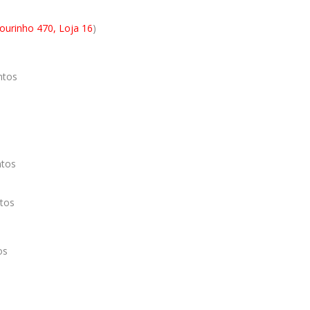
ourinho 470, Loja 16
)
ntos
ntos
tos
os