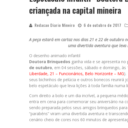
criançada na capital mineira
Redacao Diario Mineiro
6 de outubro de 2017
A peça estará em cartaz nos dias 21 e 22 de outubro n
uma divertida aventura que leva 
O desenho animado infantil
Doutora Brinquedos
ganha vida e se apresenta no 
de outubro
, em 04 sessões, sábado e domingo, às 
Liberdade, 21 – Funcionários, Belo Horizonte – MG
).
seus bichinhos de pelúcia e outros bonecos reunirá jo
belo espetáculo que leva lições à toda família numa li
Com direito a bolo e um dia incrível, a pequena médi
entra em cena para comemorar seu aniversário na co
sendo preparada pelos seus amigos brinquedos para 
“parabéns” viram uma divertida aventura e transcen
cenário cheio de cores nos 60 minutos de apresenta