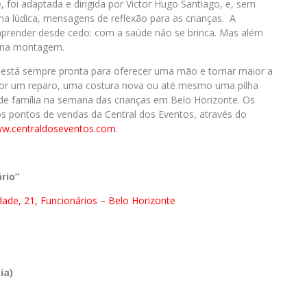
i adaptada e dirigida por Victor Hugo Santiago, e, sem
rma lúdica, mensagens de reflexão para as crianças. A
 aprender desde cedo: com a saúde não se brinca. Mas além
s na montagem.
e está sempre pronta para oferecer uma mão e tornar maior a
por um reparo, uma costura nova ou até mesmo uma pilha
de família na semana das crianças em Belo Horizonte. Os
os pontos de vendas da Central dos Eventos, através do
w.centraldoseventos.com
.
rio”
dade, 21, Funcionários – Belo Horizonte
ia)