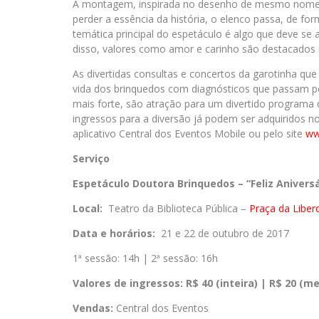
A montagem, inspirada no desenho de mesmo nome, fo
perder a essência da história, o elenco passa, de fo
temática principal do espetáculo é algo que deve se
disso, valores como amor e carinho são destacado
As divertidas consultas e concertos da garotinha qu
vida dos brinquedos com diagnósticos que passam 
mais forte, são atração para um divertido programa 
ingressos para a diversão já podem ser adquiridos n
aplicativo Central dos Eventos Mobile ou pelo site
ww
Serviço
Espetáculo Doutora Brinquedos – “Feliz Aniversá
Local:
Teatro da Biblioteca Pública –
Praça da Liber
Data e horários:
21 e 22 de outubro de 2017
1ª sessão: 14h | 2ª sessão: 16h
Valores de ingressos:
R$ 40 (inteira) | R$ 20 (me
Vendas:
Central dos Eventos