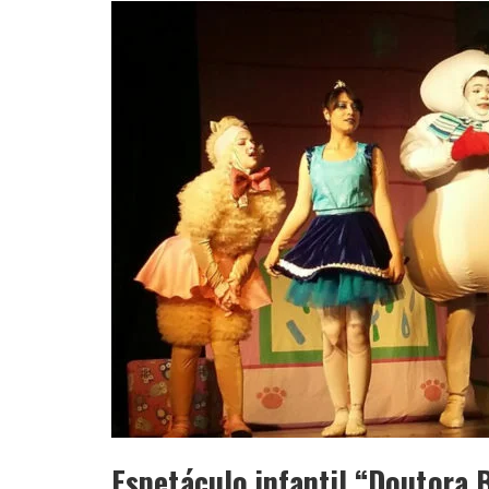
APÓS SAIR DA KONDZILLA, DJ DANNY A
Espetáculo infantil “Doutora 