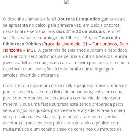
O desenho animado infantil
Doutora Brinquedos
ganha vida e
se apresenta no palco, pela primeira vez, em Belo Horizonte,
neste final de semana, nos
dias 21 e 22 de outubro
, em 04
sessões, sábado e domingo, às 14h e às 16h, no
Teatro da
Biblioteca Pública
(
Praça da Liberdade, 21 – Funcionários, Belo
Horizonte – MG
). A garotinha de seis anos que tem a habilidade
de falar com seus bichinhos de pelúcia e outros bonecos reunirá
jovens, adultos e crianças da capital mineira para assistir um belo
espetáculo que leva lições à toda família numa linguagem
simples, divertida e interativa.
Com direito a bolo e um dia incrível, a pequena médica, dona de
poderes especiais e uma clínica de brinquedos, entra em cena
para comemorar seu aniversário na companhia da criançada
mineira. É que uma festa surpresa está sendo preparada pelos
seus amigos brinquedos para celebrar e agradecer a vida quem
sempre cuida deles. Mas os “parabéns” viram uma divertida
aventura e transcende os palcos, encantando o público com
muita música e um cenário cheio de cores nos 60 minutos de