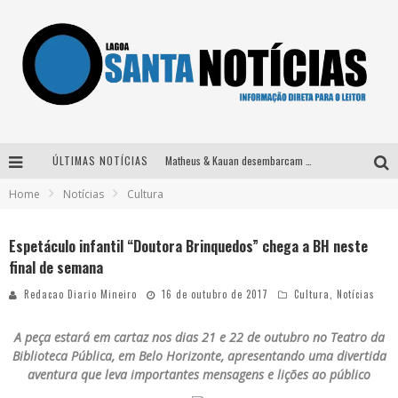
ÚLTIMAS NOTÍCIAS
Matheus & Kauan desembarcam em BH na véspera de feriado para a gravação do projeto “Astral” com participação de Simone Mendes
Home
Notícias
Cultura
Paraná e Willian & Wesley se apresentam no Carretão Trevo Contagem nesta sexta-feira
Selo Moda Music confirma Bel Costa no palco Talentos da Terra do Pedro Leopoldo Rodeio Show
Espetáculo infantil “Doutora Brinquedos” chega a BH neste
final de semana
Após sair da KondZilla, DJ Danny Albuquerque inicia nova fase
Redacao Diario Mineiro
16 de outubro de 2017
Cultura
,
Notícias
A peça estará em cartaz nos dias 21 e 22 de outubro no Teatro da
Biblioteca Pública, em Belo Horizonte, apresentando uma divertida
aventura que leva importantes mensagens e lições ao público