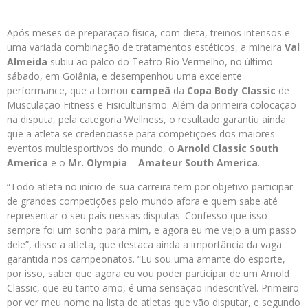
Após meses de preparação física, com dieta, treinos intensos e
uma variada combinação de tratamentos estéticos, a mineira
Val
Almeida
subiu ao palco do Teatro Rio Vermelho, no último
sábado, em Goiânia, e desempenhou uma excelente
performance, que a tornou
campeã
da
Copa Body Classic
de
Musculação Fitness e Fisiculturismo. Além da primeira colocação
na disputa, pela categoria Wellness, o resultado garantiu ainda
que a atleta se credenciasse para competições dos maiores
eventos multiesportivos do mundo, o
Arnold Classic South
America
e o
Mr. Olympia
–
Amateur South America
.
“Todo atleta no início de sua carreira tem por objetivo participar
de grandes competições pelo mundo afora e quem sabe até
representar o seu país nessas disputas. Confesso que isso
sempre foi um sonho para mim, e agora eu me vejo a um passo
dele”, disse a atleta, que destaca ainda a importância da vaga
garantida nos campeonatos. “Eu sou uma amante do esporte,
por isso, saber que agora eu vou poder participar de um Arnold
Classic, que eu tanto amo, é uma sensação indescritível. Primeiro
por ver meu nome na lista de atletas que vão disputar, e segundo