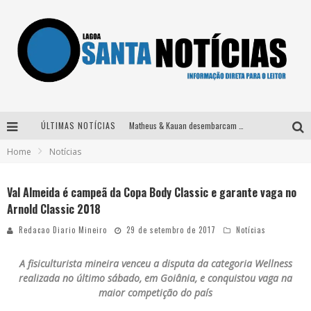
ÚLTIMAS NOTÍCIAS
Matheus & Kauan desembarcam em BH na véspera de feriado para a gravação do projeto “Astral” com participação de Simone Mendes
Home
Notícias
Paraná e Willian & Wesley se apresentam no Carretão Trevo Contagem nesta sexta-feira
Selo Moda Music confirma Bel Costa no palco Talentos da Terra do Pedro Leopoldo Rodeio Show
Val Almeida é campeã da Copa Body Classic e garante vaga no
Arnold Classic 2018
Após sair da KondZilla, DJ Danny Albuquerque inicia nova fase
Redacao Diario Mineiro
29 de setembro de 2017
Notícias
A fisiculturista mineira venceu a disputa da categoria Wellness
realizada no último sábado, em Goiânia, e conquistou vaga na
maior competição do país