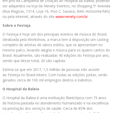
em prol da Campanha de Doação ao Hospital da Baleia, poderão
ser adquiridos na loja da Nenety Eventos, no Shopping 5ª Avenida
(Rua Alagoas, 1314, Loja 16, Piso C, Savassi, Belo Horizonte/MG)
ou pela internet, através do site
www.nenety.com.br
.
Sobre o
Festeja
O Festeja é hoje um dos principais eventos de música do Brasil.
Idealizada pela Workshow, a marca tem à disposição um casting
completo de artistas de vários estilos, que se apresentam no
mesmo palco, levando alegria e música para os quatro cantos do
Brasil. Atualmente, são realizadas 40 edições do Festeja por ano,
sendo que desse total, 20 são capitais.
Estima-se que em 2017, 1,5 milhão de pessoas irão assistir
ao Festeja no Brasil inteiro. Com todas as edições juntas, serão
gerados cerca de 100 mil empregos diretos e indiretos.
O Hospital da Baleia
O Hospital da Baleia é uma instituição filantrópica com 73 anos
de história pautada no atendimento humanizado e na excelência
na prestação dos serviços de saúde. Cerca de 85% dos