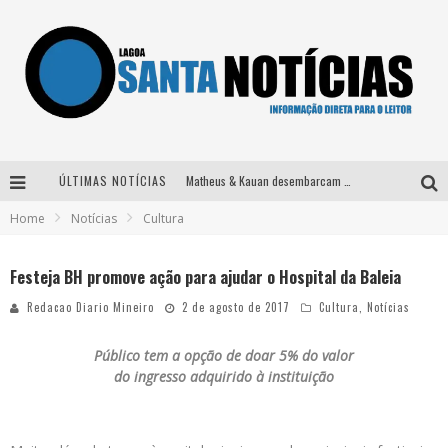
ÚLTIMAS NOTÍCIAS
Matheus & Kauan desembarcam em BH na véspera de feriado para a gravação do projeto “Astral” com participação de Simone Mendes
Home
Notícias
Cultura
Paraná e Willian & Wesley se apresentam no Carretão Trevo Contagem nesta sexta-feira
Selo Moda Music confirma Bel Costa no palco Talentos da Terra do Pedro Leopoldo Rodeio Show
Festeja BH promove ação para ajudar o Hospital da Baleia
Após sair da KondZilla, DJ Danny Albuquerque inicia nova fase
Redacao Diario Mineiro
2 de agosto de 2017
Cultura
,
Notícias
Público tem a opção de doar
5% do valor
do ingresso adquirido à instituição