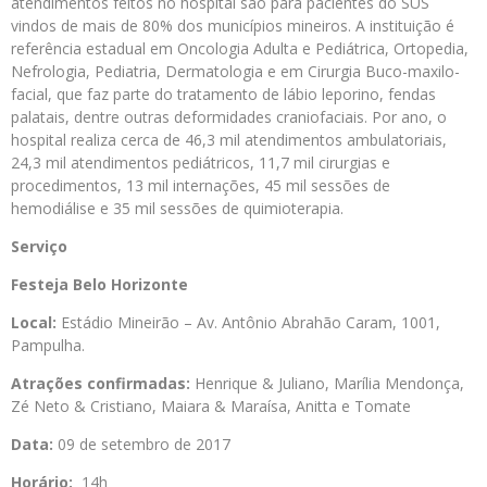
atendimentos feitos no hospital são para pacientes do SUS
vindos de mais de 80% dos municípios mineiros. A instituição é
referência estadual em Oncologia Adulta e Pediátrica, Ortopedia,
Nefrologia, Pediatria, Dermatologia e em Cirurgia Buco-maxilo-
facial, que faz parte do tratamento de lábio leporino, fendas
palatais, dentre outras deformidades craniofaciais. Por ano, o
hospital realiza cerca de 46,3 mil atendimentos ambulatoriais,
24,3 mil atendimentos pediátricos, 11,7 mil cirurgias e
procedimentos, 13 mil internações, 45 mil sessões de
hemodiálise e 35 mil sessões de quimioterapia.
Serviço
Festeja
Belo Horizonte
Local:
Estádio Mineirão – Av. Antônio Abrahão Caram, 1001,
Pampulha.
Atrações confirmadas:
Henrique & Juliano, Marília Mendonça,
Zé Neto & Cristiano, Maiara & Maraísa, Anitta e Tomate
Data:
09 de setembro de 2017
Horário:
14h