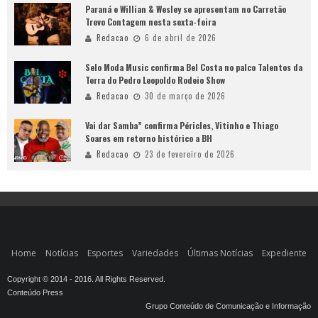
Paraná e Willian & Wesley se apresentam no Carretão
Trevo Contagem nesta sexta-feira
Redacao
6 de abril de 2026
Selo Moda Music confirma Bel Costa no palco Talentos da
Terra do Pedro Leopoldo Rodeio Show
Redacao
30 de março de 2026
Vai dar Samba” confirma Péricles, Vitinho e Thiago
Soares em retorno histórico a BH
Redacao
23 de fevereiro de 2026
Home
Notícias
Esportes
Variedades
Últimas Notícias
Expediente
Copyright © 2014 - 2016. All Rights Reserved.
Conteúdo Press
Grupo Conteúdo de Comunicação e Informação