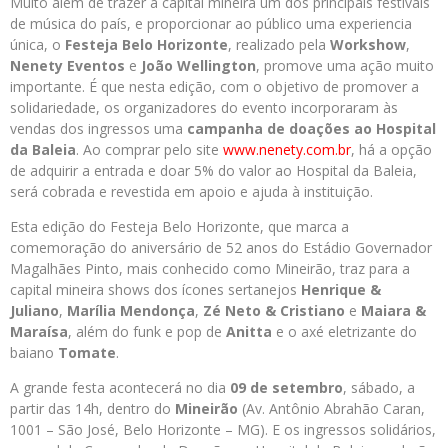
Muito além de trazer à capital mineira um dos principais festivais
de música do país, e proporcionar ao público uma experiencia
única, o
Festeja Belo Horizonte
, realizado pela
Workshow
,
Nenety Eventos
e
João Wellington
, promove uma ação muito
importante. É que nesta edição, com o objetivo de promover a
solidariedade, os organizadores do evento incorporaram às
vendas dos ingressos uma
campanha de doações ao Hospital
da Baleia
. Ao comprar pelo site
www.nenety.com.br
, há a opção
de adquirir a entrada e doar 5% do valor ao Hospital da Baleia,
será cobrada e revestida em apoio e ajuda à instituição.
Esta edição do Festeja Belo Horizonte, que marca a
comemoração do aniversário de 52 anos do Estádio Governador
Magalhães Pinto, mais conhecido como Mineirão, traz para a
capital mineira shows dos ícones sertanejos
Henrique &
Juliano
,
Marília Mendonça
,
Zé Neto & Cristiano
e
Maiara &
Maraísa
, além do funk e pop de
Anitta
e o axé eletrizante do
baiano
Tomate
.
A grande festa acontecerá no dia
09 de setembro
, sábado, a
partir das 14h, dentro do
Mineirão
(Av. Antônio Abrahão Caran,
1001 – São José, Belo Horizonte – MG). E os ingressos solidários,