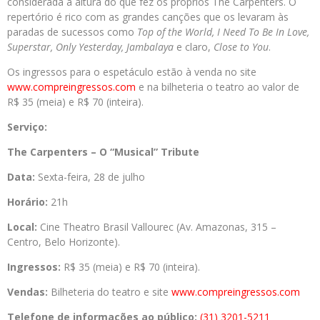
considerada a altura do que fez os próprios The Carpenters. O
repertório é rico com as grandes canções que os levaram às
paradas de sucessos como
Top of the World, I Need To Be In Love,
Superstar, Only Yesterday, Jambalaya
e claro,
Close to You
.
Os ingressos para o espetáculo estão à venda no site
www.compreingressos.com
e na bilheteria o teatro ao valor de
R$ 35 (meia) e R$ 70 (inteira).
Serviço:
The Carpenters – O “Musical” Tribute
Data:
Sexta-feira, 28 de julho
Horário:
21h
Local:
Cine Theatro Brasil Vallourec (Av. Amazonas, 315 –
Centro, Belo Horizonte).
Ingressos:
R$ 35 (meia) e R$ 70 (inteira).
Vendas:
Bilheteria do teatro e site
www.compreingressos.com
Telefone de informações ao público:
(31) 3201-5211