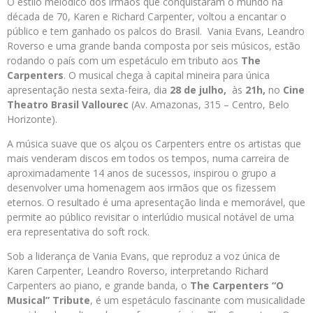
O estilo melódico dos irmãos que conquistaram o mundo na
década de 70, Karen e Richard Carpenter, voltou a encantar o
público e tem ganhado os palcos do Brasil. Vania Evans, Leandro
Roverso e uma grande banda composta por seis músicos, estão
rodando o país com um espetáculo em tributo aos
The
Carpenters
. O musical chega à capital mineira para única
apresentação nesta sexta-feira, dia
28 de julho,
às
21h,
no
Cine
Theatro Brasil Vallourec
(Av. Amazonas, 315 – Centro, Belo
Horizonte).
A música suave que os alçou os Carpenters entre os artistas que
mais venderam discos em todos os tempos, numa carreira de
aproximadamente 14 anos de sucessos, inspirou o grupo a
desenvolver uma homenagem aos irmãos que os fizessem
eternos. O resultado é uma apresentação linda e memorável, que
permite ao público revisitar o interlúdio musical notável de uma
era representativa do soft rock.
Sob a liderança de Vania Evans, que reproduz a voz única de
Karen Carpenter, Leandro Roverso, interpretando Richard
Carpenters ao piano, e grande banda, o
The Carpenters “O
Musical” Tribute
, é um espetáculo fascinante com musicalidade