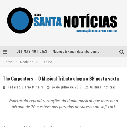
ÚLTIMAS NOTÍCIAS
Matheus & Kauan desembarcam em BH na véspera de feriado para a gravação do projeto “Astral” com participação de Simone Mendes
Home
Notícias
Cultura
Paraná e Willian & Wesley se apresentam no Carretão Trevo Contagem nesta sexta-feira
Selo Moda Music confirma Bel Costa no palco Talentos da Terra do Pedro Leopoldo Rodeio Show
The Carpenters – O Musical Tribute chega a BH nesta sexta
Após sair da KondZilla, DJ Danny Albuquerque inicia nova fase
Redacao Diario Mineiro
24 de julho de 2017
Cultura
,
Notícias
Espetáculo reproduz canções da dupla musical que marcou a
década de 70 e esteve nas paradas de sucesso do soft rock