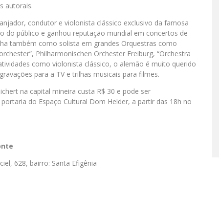
s autorais.
njador, condutor e violonista clássico exclusivo da famosa
o do público e ganhou reputação mundial em concertos de
abalha também como solista em grandes Orquestras como
rchester”, Philharmonischen Orchester Freiburg, “Orchestra
 atividades como violonista clássico, o alemão é muito querido
ravações para a TV e trilhas musicais para filmes.
ichert na capital mineira custa R$ 30 e pode ser
portaria do Espaço Cultural Dom Helder, a partir das 18h no
onte
l, 628, bairro: Santa Efigênia