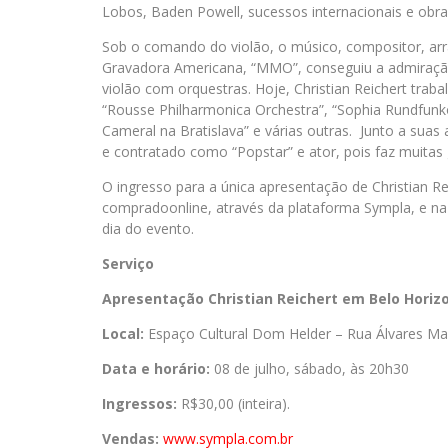
Lobos, Baden Powell, sucessos internacionais e obra
Sob o comando do violão, o músico, compositor, arra
Gravadora Americana, “MMO”, conseguiu a admiraçã
violão com orquestras. Hoje, Christian Reichert tr
“Rousse Philharmonica Orchestra”, “Sophia Rundfunko
Cameral na Bratislava” e várias outras. Junto a suas
e contratado como “Popstar” e ator, pois faz muitas g
O ingresso para a única apresentação de Christian Re
compradoonline, através da plataforma Sympla, e na 
dia do evento.
Serviço
Apresentação Christian Reichert em Belo Horiz
Local:
Espaço Cultural Dom Helder – Rua Álvares Macie
Data e horário:
08 de julho, sábado, às 20h30
Ingressos:
R$30,00 (inteira).
Vendas:
www.sympla.com.br