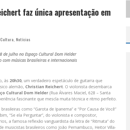
S
ELO MODA MUSIC CONFIRMA BEL COSTA NO PALCO TALENTOS DA TERRA DO PEDRO LEOPOLDO RODEIO SHOW
eichert faz única apresentação em
LBUQUERQUE INICIA NOVA FASE
Cultura
,
Notícias
8 de julho no Espaço Cultural Dom Helder
 com músicas brasileiras e internacionais
o, às
20h30
, um verdadeiro espetáculo de guitarra que
úsico alemão,
Christian Reichert
. O violonista desembarca
ço Cultural Dom Helder
(Rua Álvares Maciel, 628 – Santa
riência fascinante que mescla muita técnica e ritmo perfeito.
s brasileiras como “Garota de Ipanema” e “Por Causa de Você”
im, “Se ela Perguntar”, do violonista e compositor,
ios, a famosa reflexão vanguardista da letra de “Ritmata” do
e musicistas brasileiros como João Pernambuco, Heitor Villa-