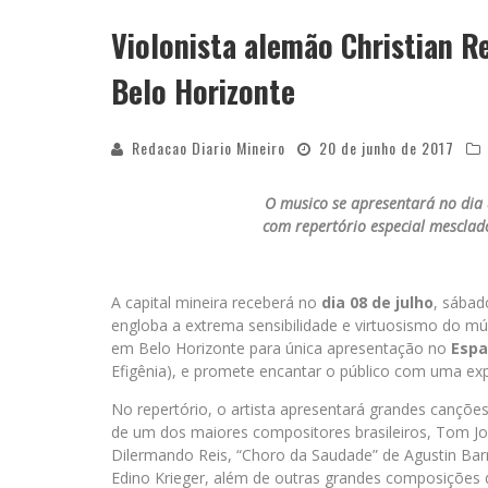
Violonista alemão Christian R
APÓS SAIR DA KONDZILLA, DJ DANNY A
Belo Horizonte
Redacao Diario Mineiro
20 de junho de 2017
O musico se apresentará no dia 
com repertório especial mesclado
A capital mineira receberá no
dia 08 de julho
, sábad
engloba a extrema sensibilidade e virtuosismo do m
em Belo Horizonte para única apresentação no
Espa
Efigênia), e promete encantar o público com uma expe
No repertório, o artista apresentará grandes cançõe
de um dos maiores compositores brasileiros, Tom Job
Dilermando Reis, “Choro da Saudade” de Agustin Barr
Edino Krieger, além de outras grandes composições d