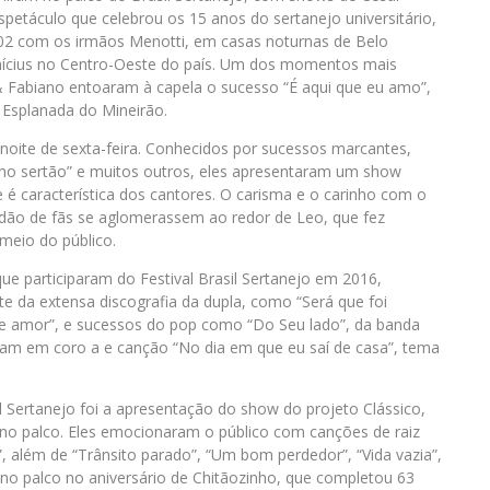
petáculo que celebrou os 15 anos do sertanejo universitário,
2 com os irmãos Menotti, em casas noturnas de Belo
nícius no Centro-Oeste do país. Um dos momentos mais
& Fabiano entoaram à capela o sucesso “É aqui que eu amo”,
 Esplanada do Mineirão.
oite de sexta-feira. Conhecidos por sucessos marcantes,
 no sertão” e muitos outros, eles apresentaram um show
é característica dos cantores. O carisma e o carinho com o
idão de fãs se aglomerassem ao redor de Leo, que fez
meio do público.
ue participaram do Festival Brasil Sertanejo em 2016,
e da extensa discografia da dupla, como “Será que foi
de amor”, e sucessos do pop como “Do Seu lado”, da banda
ram em coro a e canção “No dia em que eu saí de casa”, tema
Sertanejo foi a apresentação do show do projeto Clássico,
no palco. Eles emocionaram o público com canções de raiz
, além de “Trânsito parado”, “Um bom perdedor”, “Vida vazia”,
 no palco no aniversário de Chitãozinho, que completou 63