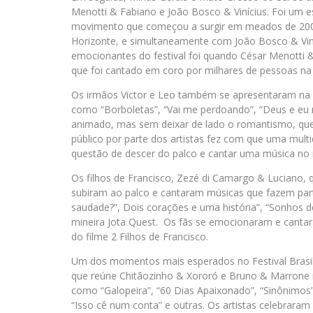
Menotti & Fabiano e João Bosco & Vinícius. Foi um es
movimento que começou a surgir em meados de 200
Horizonte, e simultaneamente com João Bosco & Vi
emocionantes do festival foi quando César Menotti 
que foi cantado em coro por milhares de pessoas na
Os irmãos Victor e Leo também se apresentaram na n
como “Borboletas”, “Vai me perdoando”, “Deus e eu
animado, mas sem deixar de lado o romantismo, que 
público por parte dos artistas fez com que uma mult
questão de descer do palco e cantar uma música no 
Os filhos de Francisco, Zezé di Camargo & Luciano, q
subiram ao palco e cantaram músicas que fazem part
saudade?”, Dois corações e uma história”, “Sonhos 
mineira Jota Quest. Os fãs se emocionaram e canta
do filme 2 Filhos de Francisco.
Um dos momentos mais esperados no Festival Brasil 
que reúne Chitãozinho & Xororó e Bruno & Marrone 
como “Galopeira”, “60 Dias Apaixonado”, “Sinônimos”
“Isso cê num conta” e outras. Os artistas celebraram