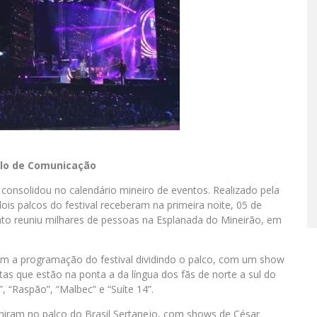
alo de Comunicação
e consolidou no calendário mineiro de eventos. Realizado pela
is palcos do festival receberam na primeira noite, 05 de
nto reuniu milhares de pessoas na Esplanada do Mineirão, em
am a programação do festival dividindo o palco, com um show
tas que estão na ponta a da língua dos fãs de norte a sul do
 “Raspão”, “Malbec” e “Suíte 14”.
niram no palco do Brasil Sertanejo, com shows de César