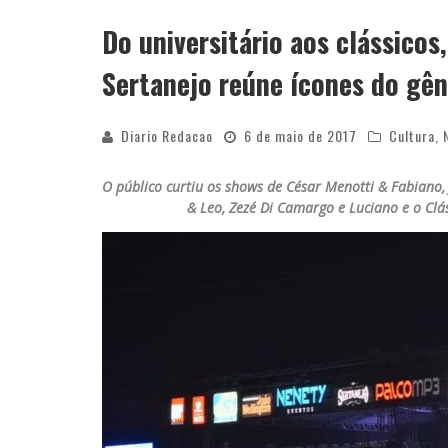
Do universitário aos clássicos,
APÓS SAIR DA KONDZILLA, DJ DANNY A
Sertanejo reúne ícones do gê
Diario Redacao
6 de maio de 2017
Cultura
,
O público curtiu os shows de César Menotti & Fabiano, 
& Leo, Zezé Di Camargo e Luciano e o Cl