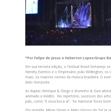
*Por Felipe de Jesus e Heberton Lopes/Grupo B
Em sua terceira edição, o Festival Brasil Sertanejo s
Nenety Eventos e o Empresário João Wellington, os do
maio, os maiores nomes da música brasileira. O eve
Belo Horizonte.
As duplas Henrique & Diego e Bruninho & Davi abrir
animado e inédito. No repertório, sucessos dos artis
país, como “E essa boca aí”, “Se Namorar fosse bom”,
Em seguida, Minas Gerais e Mato Grosso do Sul se u