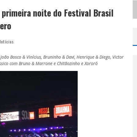
S
ELO MODA MUSIC CONFIRMA BEL COSTA NO PALCO TALENTOS DA TERRA DO PEDRO LEOPOLDO RODEIO SHOW
 primeira noite do Festival Brasil
LBUQUERQUE INICIA NOVA FASE
nero
Notícias
João Bosco & Vinícius, Bruninho & Davi, Henrique & Diego, Victor
ássico com Bruno & Marrone e Chitãozinho e Xororó