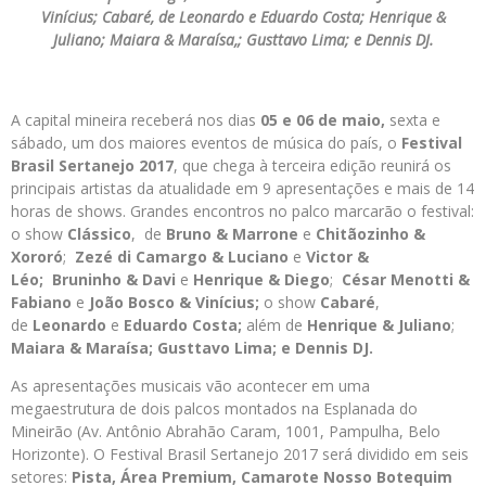
Vinícius; Cabaré, de Leonardo e Eduardo Costa; Henrique &
Juliano; Maiara & Maraísa,; Gusttavo Lima; e Dennis DJ.
A capital mineira receberá nos dias
05 e 06 de maio,
sexta e
sábado, um dos maiores eventos de música do país, o
Festival
Brasil Sertanejo 2017
, que chega à terceira edição reunirá os
principais artistas da atualidade em 9 apresentações e mais de 14
horas de shows. Grandes encontros no palco marcarão o festival:
o show
Clássico
, de
Bruno & Marrone
e
Chitãozinho &
Xororó
;
Zezé di Camargo & Luciano
e
Victor &
Léo;
Bruninho & Davi
e
Henrique & Diego
;
César Menotti &
Fabiano
e
João Bosco & Vinícius;
o show
Cabaré
,
de
Leonardo
e
Eduardo Costa
;
além de
Henrique & Juliano
;
Maiara & Maraísa
;
Gusttavo Lima;
e
Dennis DJ
.
As apresentações musicais vão acontecer em uma
megaestrutura de dois palcos montados na Esplanada do
Mineirão (Av. Antônio Abrahão Caram, 1001, Pampulha, Belo
Horizonte). O Festival Brasil Sertanejo 2017 será dividido em seis
setores:
Pista, Área Premium, Camarote Nosso Botequim