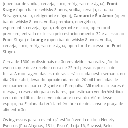
(open bar de vodka, cerveja, suco, refrigerante e água),
Front
Stage
(open bar de whisky 8 anos, vodka, cerveja, catuaba
Selvagem, suco, refrigerante e água),
Camarote É o Amor
(open
bar de whisky 8 anos, vodka premium, energético,
espumante, cerveja, água, refrigerante e suco, open food
premium, entrada exclusiva pelo estacionamento G2 e acesso ao
Front Stage) e
Lounge
(open bar de whisky 8 anos, vodka,
cerveja, suco, refrigerante e água, open food e acesso ao Front
Stage).
Cerca de 1500 profissionais estão envolvidos na realização do
evento, que deve receber cerca de 25 mil pessoas por dia de
festa. A montagem das estruturas será iniciada nesta semana, no
dia 26 de abril, levando aproximadamente 20 mil toneladas de
equipamentos para o Gigante da Pampulha. Mil metros lineares é
o espaço reservado para os bares, que estimam vender/distribuir
cerca de mil litros de cerveja durante o evento. Além desse
espaço, na Esplanada terá também área de descanso e praça de
alimentação.
Os ingressos para o evento já estão à venda na loja Nenety
Eventos (Rua Alagoas, 1314, Piso C, Loja 16, Savassi, Belo