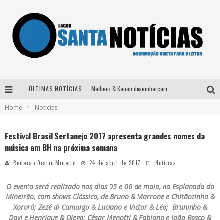
ÚLTIMAS NOTÍCIAS
Matheus & Kauan desembarcam em BH na véspera de feriado para a gravação do projeto “Astral” com participação de Simone Mendes
Home
Notícias
Paraná e Willian & Wesley se apresentam no Carretão Trevo Contagem nesta sexta-feira
Selo Moda Music confirma Bel Costa no palco Talentos da Terra do Pedro Leopoldo Rodeio Show
Festival Brasil Sertanejo 2017 apresenta grandes nomes da
música em BH na próxima semana
Após sair da KondZilla, DJ Danny Albuquerque inicia nova fase
Redacao Diario Mineiro
24 de abril de 2017
Notícias
O evento será realizado nos dias 05 e 06 de maio, na Esplanada do
Mineirão, com shows Clássico, de Bruno & Marrone e Chitãozinho &
Xororó; Zezé di Camargo & Luciano e Victor & Léo; Bruninho &
Davi e Henrique & Diego; César Menotti & Fabiano e João Bosco &