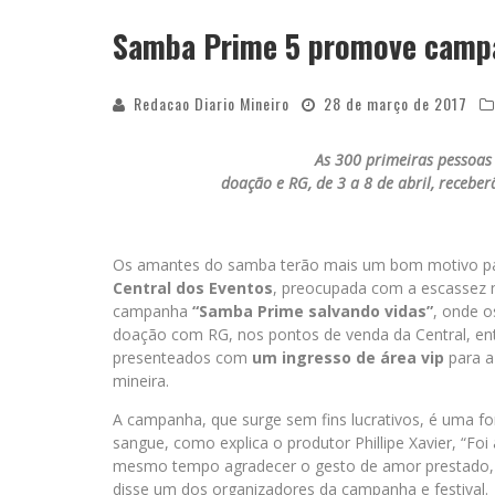
Samba Prime 5 promove camp
APÓS SAIR DA KONDZILLA, DJ DANNY A
Redacao Diario Mineiro
28 de março de 2017
As 300 primeiras pessoa
doação e RG, de 3 a 8 de abril, recebe
Os amantes do samba terão mais um bom motivo p
Central dos Eventos
, preocupada com a escassez 
campanha
“Samba Prime salvando vidas”
, onde 
doação com RG, nos pontos de venda da Central, en
presenteados com
um ingresso de área vip
para a
mineira.
A campanha, que surge sem fins lucrativos, é uma fo
sangue, como explica o produtor Phillipe Xavier, “F
mesmo tempo agradecer o gesto de amor prestado, 
disse um dos organizadores da campanha e festival.