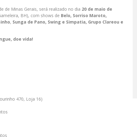
de de Minas Gerais, será realizado no dia
20 de maio de
Gameleira, BH), com shows de
Belo, Sorriso Maroto,
sinho
,
Sunga de Pano
, Swing e Simpatia, Grupo Clareou e
gue, doe vida!
ourinho 470, Loja 16)
ntos
ntos