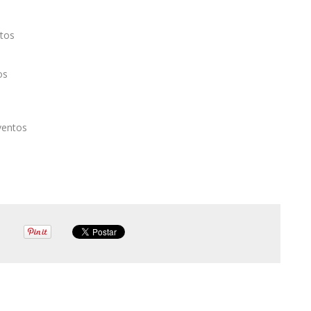
tos
os
ventos