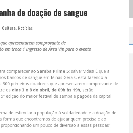
S
ELO MODA MUSIC CONFIRMA BEL COSTA NO PALCO TALENTOS DA TERRA DO PEDRO LEOPOLDO RODEIO SHOW
anha de doação de sangue
LBUQUERQUE INICIA NOVA FASE
Cultura
,
Notícias
s que apresentarem comprovante de
rão em troca 1 ingresso de Área Vip para o evento
ara comparecer ao
Samba Prime 5
: salvar vidas! É que a
nos bancos de sangue em Minas Gerais, está fazendo a
os 300 primeiros doadores que apresentarem comprovante de
tre os
dias 3 e 8 de abril
,
de 09h às 19h
, serão
 5ª edição do maior festival de samba e pagode da capital
rma de estimular a população à solidariedade e a doação de
oi a forma que encontramos de ajudar quem precisa e ao
proporcionando um pouco de diversão a essas pessoas”,