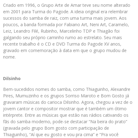
Criado em 1996, o Grupo Arte de Amar teve seu nome alterado
em 2001 para Turma do Pagode. A ideia original era relembrar
sucessos do samba de raiz, com uma turma mais jovem. Aos
poucos, a banda formada por Fabiano Art, Neni Art, Caramelo,
Leiz, Leandro Filé, Rubinho, Marcelinho TDP e Thiagão foi
galgando seu próprio caminho rumo ao estrelato. Seu mais
recente trabalho é o CD e DVD Turma do Pagode XV anos,
gravado em comemoração à data em que o grupo mudou de
nome.
Dilsinho
Bem-sucedidos nomes do samba, como Thiaguinho, Alexandre
Pires, Mumuzinho e os grupos Sorriso Maroto e Bom Gosto já
gravaram músicas do carioca Dilsinho. Agora, chegou a vez de o
jovem cantor e compositor mostrar que é também um ótimo
intérprete. Entre as músicas que estão nas rádios cativando os
fãs do samba moderno, pode-se destacar “Na beira do prato”
(gravada pelo grupo Bom gosto com participação de
Thiaguinho), “Aí que eu gosto e vou pra cima” e “Pra você