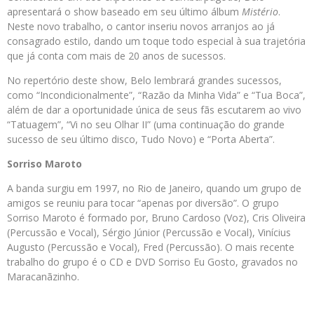
apresentará o show baseado em seu último álbum
Mistério
.
Neste novo trabalho, o cantor inseriu novos arranjos ao já
consagrado estilo, dando um toque todo especial à sua trajetória
que já conta com mais de 20 anos de sucessos.
No repertório deste show, Belo lembrará grandes sucessos,
como “Incondicionalmente”, “Razão da Minha Vida” e “Tua Boca”,
além de dar a oportunidade única de seus fãs escutarem ao vivo
“Tatuagem”, “Vi no seu Olhar II” (uma continuação do grande
sucesso de seu último disco, Tudo Novo) e “Porta Aberta”.
Sorriso Maroto
A banda surgiu em 1997, no Rio de Janeiro, quando um grupo de
amigos se reuniu para tocar “apenas por diversão”. O grupo
Sorriso Maroto é formado por, Bruno Cardoso (Voz), Cris Oliveira
(Percussão e Vocal), Sérgio Júnior (Percussão e Vocal), Vinícius
Augusto (Percussão e Vocal), Fred (Percussão). O mais recente
trabalho do grupo é o CD e DVD Sorriso Eu Gosto, gravados no
Maracanãzinho.