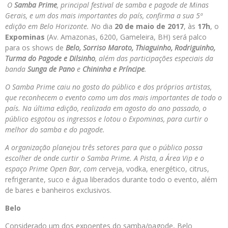
O
Samba Prime
, principal festival de samba e pagode de Minas
Gerais, e um dos mais importantes do país, confirma a sua 5ª
edição em Belo Horizonte. N
o dia
20 de maio de 2017
, às
17h
, o
Expominas
(Av. Amazonas, 6200, Gameleira, BH) será palco
para os shows de
Belo, Sorriso Maroto, Thiaguinho, Rodriguinho,
Turma do Pagode e Dilsinho
, além das participações especiais da
banda
Sunga de Pano
e
Chininha e Príncipe
.
O Samba Prime caiu no gosto do público e dos próprios artistas,
que reconhecem o evento como um dos mais importantes de todo o
país. Na última edição, realizada em agosto do ano passado, o
público esgotou os ingressos e lotou o Expominas, para curtir o
melhor do samba e do pagode.
A organização planejou três setores para que o público possa
escolher de onde curtir o Samba Prime. A Pista, a Área Vip e o
espaço Prime Open Bar,
com c
erveja, vodka, energético, citrus,
refrigerante, suco e água liberados durante todo o evento, além
de bares e banheiros exclusivos.
Belo
Considerado um dos expoentes do samba/pagode, Belo