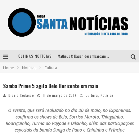
ÚLTIMAS NOTÍCIAS
Matheus & Kauan desembarcam em BH na véspera de feriado para a gravação do projeto “Astral” com participação de Simone Mendes
Home
Notícias
Cultura
Paraná e Willian & Wesley se apresentam no Carretão Trevo Contagem nesta sexta-feira
Selo Moda Music confirma Bel Costa no palco Talentos da Terra do Pedro Leopoldo Rodeio Show
Samba Prime 5 agita Belo Horizonte em maio
Após sair da KondZilla, DJ Danny Albuquerque inicia nova fase
Diario Redacao
11 de março de 2017
Cultura
,
Notícias
O evento, que será realizado no dia 20 de maio, no Expominas,
confirma os shows de Belo, Sorriso Maroto, Thiaguinho,
Rodriguinho, Turma do Pagode e Dilsinho, além das participações
especiais da banda Sunga de Pano e Chininha e Príncipe