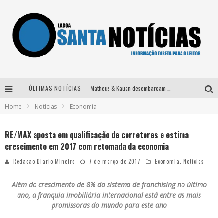
ÚLTIMAS NOTÍCIAS
Matheus & Kauan desembarcam em BH na véspera de feriado para a gravação do projeto “Astral” com participação de Simone Mendes
Home
Notícias
Economia
Paraná e Willian & Wesley se apresentam no Carretão Trevo Contagem nesta sexta-feira
Selo Moda Music confirma Bel Costa no palco Talentos da Terra do Pedro Leopoldo Rodeio Show
RE/MAX aposta em qualificação de corretores e estima
crescimento em 2017 com retomada da economia
Após sair da KondZilla, DJ Danny Albuquerque inicia nova fase
Redacao Diario Mineiro
7 de março de 2017
Economia
,
Notícias
Além do crescimento de 8% do sistema de franchising no último
ano, a franquia imobiliária internacional está entre as mais
promissoras do mundo para este ano