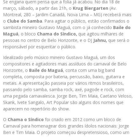
Se engana quem pensa que a folia já acabou. No dia 18 de
março, sábado, a partir das 21h, o
Krug Biergarten
(Av.
Montreal, 280 – Jardim Canadá, Nova Lima – MG) receberá mais
o
Clube do Samba
. Para agitar o público, estão confirmados o
sambista mineiro Gustavo Maguá, com o já conhecido
Baile do
Maguá
, o bloco
Chama do Síndico,
que agitou milhares de
pessoas no centro de Belo Horizonte, e o DJ
Ja
hnu,
que será o
responsável por esquentar o público.
Idealizado pelo músico mineiro Gustavo Maguá, um dos
compositores e agitadores mais assíduos do carnaval de Belo
Horizonte, o
Baile do Maguá
, conta com uma big band
completa, composta por bateria, percussão, baixo, guitarra e
metais. A apresentação passeia por vários ritmos brasileiros,
passando pelo samba, samba rock, axé, pagode e rock, com
uma pegada carnavalesca. Jorge Ben, Tim Maia, Caetano Veloso,
Skank, Ivete Sangalo, Art Popular são alguns dos nomes que
aparecem no repertório do show.
O
Chama o Síndico
foi criado em 2012 como um bloco de
Carnaval para homenagear dois grandes ídolos nacionais: Jorge
Ben e Tim Maia. O projeto começou despretensioso, como um