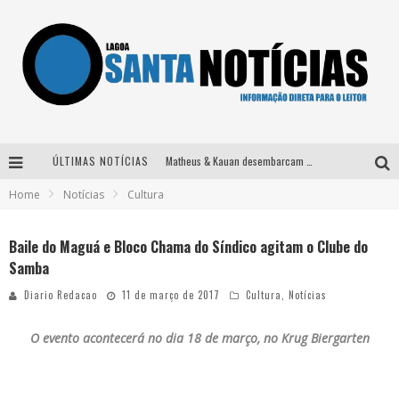
ÚLTIMAS NOTÍCIAS
Matheus & Kauan desembarcam em BH na véspera de feriado para a gravação do projeto “Astral” com participação de Simone Mendes
Home
Notícias
Cultura
Paraná e Willian & Wesley se apresentam no Carretão Trevo Contagem nesta sexta-feira
Selo Moda Music confirma Bel Costa no palco Talentos da Terra do Pedro Leopoldo Rodeio Show
Baile do Maguá e Bloco Chama do Síndico agitam o Clube do
Samba
Após sair da KondZilla, DJ Danny Albuquerque inicia nova fase
Diario Redacao
11 de março de 2017
Cultura
,
Notícias
O evento acontecerá no dia 18 de março, no
Krug Biergarten