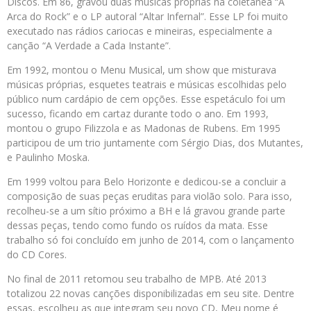
Discos. Em 86, gravou duas músicas próprias na coletânea “A
Arca do Rock” e o LP autoral “Altar Infernal”. Esse LP foi muito
executado nas rádios cariocas e mineiras, especialmente a
canção “A Verdade a Cada Instante”.
Em 1992, montou o Menu Musical, um show que misturava
músicas próprias, esquetes teatrais e músicas escolhidas pelo
público num cardápio de cem opções. Esse espetáculo foi um
sucesso, ficando em cartaz durante todo o ano. Em 1993,
montou o grupo Filizzola e as Madonas de Rubens. Em 1995
participou de um trio juntamente com Sérgio Dias, dos Mutantes,
e Paulinho Moska.
Em 1999 voltou para Belo Horizonte e dedicou-se a concluir a
composição de suas peças eruditas para violão solo. Para isso,
recolheu-se a um sítio próximo a BH e lá gravou grande parte
dessas peças, tendo como fundo os ruídos da mata. Esse
trabalho só foi concluído em junho de 2014, com o lançamento
do CD Cores.
No final de 2011 retomou seu trabalho de MPB. Até 2013
totalizou 22 novas canções disponibilizadas em seu site. Dentre
essas, escolheu as que integram seu novo CD, Meu nome é