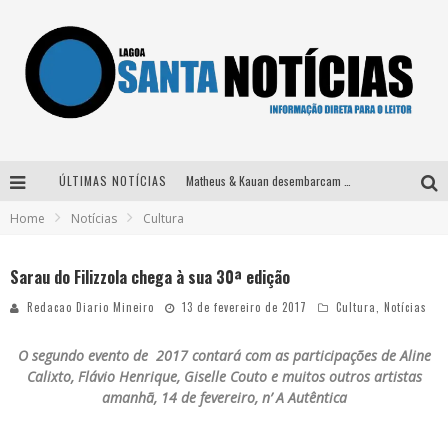
ÚLTIMAS NOTÍCIAS
Matheus & Kauan desembarcam em BH na véspera de feriado para a gravação do projeto “Astral” com participação de Simone Mendes
Home
Notícias
Cultura
Paraná e Willian & Wesley se apresentam no Carretão Trevo Contagem nesta sexta-feira
Selo Moda Music confirma Bel Costa no palco Talentos da Terra do Pedro Leopoldo Rodeio Show
Sarau do Filizzola chega à sua 30ª edição
Após sair da KondZilla, DJ Danny Albuquerque inicia nova fase
Redacao Diario Mineiro
13 de fevereiro de 2017
Cultura
,
Notícias
O segundo evento de
2017 contará com as participações de
Aline
Calixto, Flávio Henrique, Giselle Couto e muitos outros artistas
amanhã,
14 de fevereiro,
n’ A Autêntica