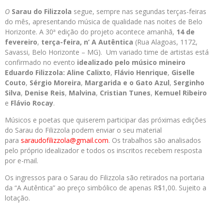
O
Sarau do Filizzola
segue, sempre nas segundas terças-feiras
do mês, apresentando música de qualidade nas noites de Belo
Horizonte. A 30ª edição do projeto acontece amanhã,
14 de
fevereiro
,
terça-feira, n’
A Autêntica
(Rua Alagoas, 1172,
Savassi, Belo Horizonte – MG). Um variado time de artistas está
confirmado no evento
idealizado pelo músico mineiro
Eduardo Filizzola:
Aline Calixto
,
Flávio Henrique
,
Giselle
Couto
,
Sérgio Moreira
,
Margarida
e o Gato Azul
,
Serginho
Silva
,
Denise Reis
,
Malvina
,
Cristian Tunes
,
Kemuel Ribeiro
e
Flávio Rocay
.
Músicos e poetas que quiserem participar das próximas edições
do Sarau do Filizzola podem enviar o seu material
para
saraudofilizzola@gmail.com
. Os trabalhos são analisados
pelo próprio idealizador e todos os inscritos recebem resposta
por e-mail.
Os ingressos para o Sarau do Filizzola são retirados na portaria
da “A Autêntica” ao preço simbólico de apenas R$1,00. Sujeito a
lotação.