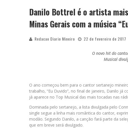
APÓS SAIR DA KONDZILLA, DJ DANNY A
Danilo Bottrel é o artista mai
Minas Gerais com a música “E
Redacao Diario Mineiro
22 de fevereiro de 2017
O novo hit do canto
Musical divu
O ano começou bem para o cantor sertanejo mineiro
trabalho, “Eu Duvido”, no final de janeiro, Danilo j
já aparece no Top Musical das mais tocadas nas rádi
Dominada pelo sertanejo, a lista divulgada pelo Con
single segue a linha mais romântica do cantor, exp
modão. Segundo Danilo, a canção fará parte da sele
que em breve será divulgado.