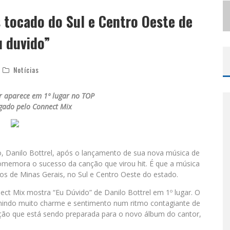
LBUQUERQUE INICIA NOVA FASE
s tocado do Sul e Centro Oeste de
M
ATHEUS & KAUAN DESEMBARCAM EM BH NA VÉSPERA DE FERIADO PARA A GRAVAÇÃO DO PROJETO “ASTRAL” COM PARTICIPAÇÃO DE SIMONE MENDES
u duvido”
Notícias
r aparece em 1º lugar no TOP
lgado pelo Connect Mix
, Danilo Bottrel, após o lançamento de sua nova música de
á comemora o sucesso da canção que virou hit. É que a música
os de Minas Gerais, no Sul e Centro Oeste do estado.
nect Mix
mostra “Eu Dúvido” de Danilo Bottrel em 1º lugar. O
rimindo muito charme e sentimento num ritmo contagiante de
ção que está sendo preparada para o novo álbum do cantor,