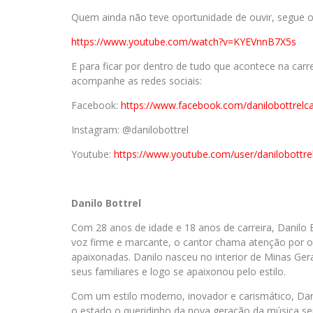
Quem ainda não teve oportunidade de ouvir, segue o 
https://www.youtube.com/watch?v=KYEVnnB7X5s
E para ficar por dentro de tudo que acontece na carr
acompanhe as redes sociais:
Facebook:
https://www.facebook.com/danilobottrelc
Instagram: @danilobottrel
Youtube:
https://www.youtube.com/user/danilobottre
Danilo Bottrel
Com 28 anos de idade e 18 anos de carreira, Danilo B
voz firme e marcante, o cantor chama atenção por o
apaixonadas. Danilo nasceu no interior de Minas Gera
seus familiares e logo se apaixonou pelo estilo.
Com um estilo moderno, inovador e carismático, Dan
o estado o queridinho da nova geração da música se