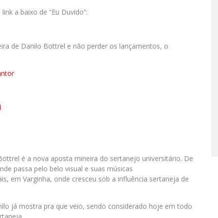
link a baixo de “Eu Duvido”:
eira de Danilo Bottrel e não perder os lançamentos, o
antor
l
ottrel é a nova aposta mineira do sertanejo universitário. De
nde passa pelo belo visual e suas músicas
is, em Varginha, onde cresceu sob a influência sertaneja de
ilo já mostra pra que veio, sendo considerado hoje em todo
rtaneja.