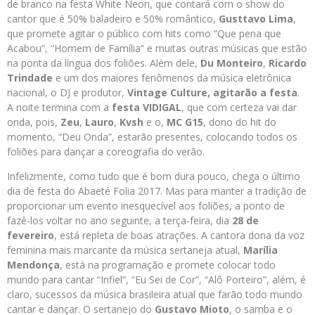
de branco na festa White Neon, que contará com o show do
cantor que é 50% baladeiro e 50% romântico,
Gusttavo Lima
,
que promete agitar o público com hits como “Que pena que
Acabou”, “Homem de Família” e muitas outras músicas que estão
na ponta da língua dos foliões. Além dele,
Du Monteiro
,
Ricardo
Trindade
e um dos maiores fenômenos da música eletrônica
nacional, o DJ e produtor,
Vintage Culture
, agitarão a festa
.
A noite termina com a
festa VIDIGAL
, que com certeza vai dar
onda, pois,
Zeu
,
Lauro
,
Kvsh
e o,
MC G15
, dono do hit do
momento, “Deu Onda”, estarão presentes, colocando todos os
foliões para dançar a coreografia do verão.
Infelizmente, como tudo que é bom dura pouco, chega o último
dia de festa do Abaeté Folia 2017. Mas para manter a tradição de
proporcionar um evento inesquecível aos foliões, a ponto de
fazê-los voltar no ano seguinte, a terça-feira, dia
28 de
fevereiro
, está repleta de boas atrações. A cantora dona da voz
feminina mais marcante da música sertaneja atual,
Marília
Mendonça
, está na programação e promete colocar todo
mundo para cantar “Infiel”, “Eu Sei de Cor”, “Alô Porteiro”, além, é
claro, sucessos da música brasileira atual que farão todo mundo
cantar e dançar. O sertanejo do
Gustavo Mioto
, o samba e o