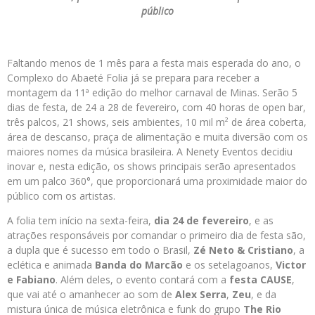
público
Faltando menos de 1 mês para a festa mais esperada do ano, o
Complexo do Abaeté Folia já se prepara para receber a
montagem da 11ª edição do melhor carnaval de Minas. Serão 5
dias de festa, de 24 a 28 de fevereiro, com 40 horas de open bar,
três palcos, 21 shows, seis ambientes, 10 mil m² de área coberta,
área de descanso, praça de alimentação e muita diversão com os
maiores nomes da música brasileira. A Nenety Eventos decidiu
inovar e, nesta edição, os shows principais serão apresentados
em um palco 360°, que proporcionará uma proximidade maior do
público com os artistas.
A folia tem início na sexta-feira,
dia 24 de fevereiro
, e as
atrações responsáveis por comandar o primeiro dia de festa são,
a dupla que é sucesso em todo o Brasil,
Zé Neto & Cristiano
, a
eclética e animada
Banda do Marcão
e os setelagoanos,
Victor
e Fabiano
. Além deles, o evento contará com a
festa CAUSE
,
que vai até o amanhecer ao som de
Alex Serra
,
Zeu
, e da
mistura única de música eletrônica e funk do grupo
The Rio