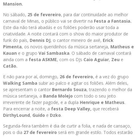
Mansion.
No sábado,
25 de fevereiro
, para dar continuidade ao melhor
carnaval de Minas, o público vai se divertir na
Festa a Fantasia.
Este dia não terá abadás e os foliões poderão usar toda a
criatividade. A noite contará com o show do maior produtor de
funk do país,
Dennis DJ
, o cantor mineiro de axé,
Erick
Pimenta
, os novos queridinhos da música sertaneja,
Matheus e
Kauan
e o grupo
Vai Sambaska
. O sábado de carnaval contará
ainda com a
festa ASKME
, com os DJs
Caio Aguiar
,
Zeu
e
Catão.
E não para por aí, domingo,
26 de fevereiro
, é a vez do grupo
Walking Samba
subir ao palco e agitar os foliões. Além deles,
se apresentam o cantor
Bernardo Souza
, trazendo o melhor da
música sertaneja, a
Banda Molejo
com todo o seu jeito
irreverente de fazer pagode, e a dupla
Henrique e Matheus
.
Para encerrar a noite, a
festa Deep Valley,
que receberá
DirthyLound
,
Guido
e
Dzko
.
Segunda-feira também é dia de curtir a folia, e nada de cansaço,
pois o dia
27 de fevereiro
será em grande estilo. Todos estarão