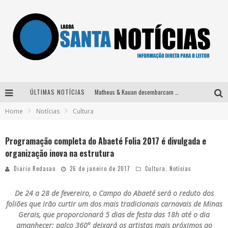
ÚLTIMAS NOTÍCIAS
Matheus & Kauan desembarcam em BH na véspera de feriado para a gravação do projeto “Astral” com participação de Simone Mendes
Home
Notícias
Cultura
Paraná e Willian & Wesley se apresentam no Carretão Trevo Contagem nesta sexta-feira
Selo Moda Music confirma Bel Costa no palco Talentos da Terra do Pedro Leopoldo Rodeio Show
Programação completa do Abaeté Folia 2017 é divulgada e
organização inova na estrutura
Após sair da KondZilla, DJ Danny Albuquerque inicia nova fase
Diario Redacao
26 de janeiro de 2017
Cultura
,
Notícias
De 24 a 28 de fevereiro, o Campo do Abaeté será o reduto dos
foliões que irão curtir um dos mais tradicionais carnavais de Minas
Gerais, que proporcionará 5 dias de festa das 18h até o dia
amanhecer; palco 360° deixará os artistas mais próximos ao