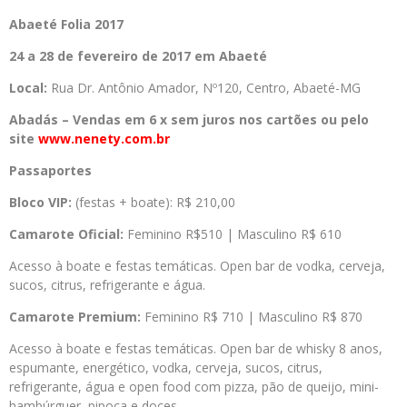
Abaeté Folia 2017
24 a 28 de fevereiro de 2017 em Abaeté
Local:
Rua Dr. Antônio Amador, Nº120, Centro, Abaeté-MG
Abadás – Vendas em 6 x sem juros nos cartões ou pelo
site
www.nenety.com.br
Passaportes
Bloco VIP:
(festas + boate): R$ 210,00
Camarote Oficial:
Feminino R$510 | Masculino R$ 610
Acesso à boate e festas temáticas. Open bar de vodka, cerveja,
sucos, citrus, refrigerante e água.
Camarote Premium:
Feminino R$ 710 | Masculino R$ 870
Acesso à boate e festas temáticas. Open bar de whisky 8 anos,
espumante, energético, vodka, cerveja, sucos, citrus,
refrigerante, água e open food com pizza, pão de queijo, mini-
hambúrguer, pipoca e doces.