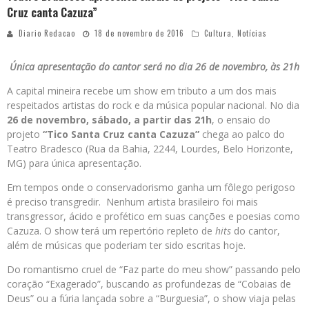
Cruz canta Cazuza”
Diario Redacao
18 de novembro de 2016
Cultura
,
Notícias
Única apresentação do cantor será no dia 26 de novembro, às 21h
A capital mineira recebe um show em tributo a um dos mais
respeitados artistas do rock e da música popular nacional. No dia
26 de novembro, sábado, a partir das 21h
, o ensaio do
projeto
“Tico Santa Cruz canta Cazuza”
chega ao palco do
Teatro Bradesco (Rua da Bahia, 2244, Lourdes, Belo Horizonte,
MG) para única apresentação.
Em tempos onde o conservadorismo ganha um fôlego perigoso
é preciso transgredir. Nenhum artista brasileiro foi mais
transgressor, ácido e profético em suas canções e poesias como
Cazuza. O show terá um repertório repleto de
hits
do cantor,
além de músicas que poderiam ter sido escritas hoje.
Do romantismo cruel de “Faz parte do meu show” passando pelo
coração “Exagerado”, buscando as profundezas de “Cobaias de
Deus” ou a fúria lançada sobre a “Burguesia”, o show viaja pelas