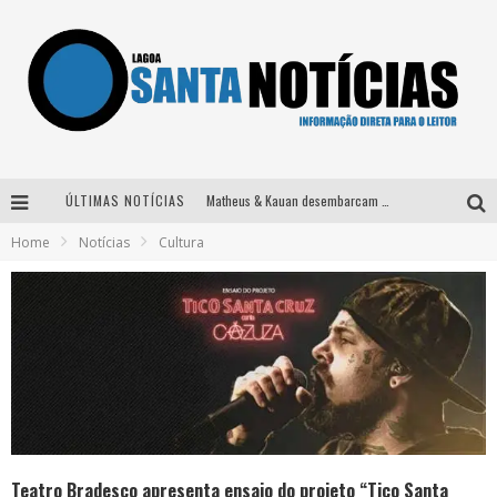
ÚLTIMAS NOTÍCIAS
Matheus & Kauan desembarcam em BH na véspera de feriado para a gravação do projeto “Astral” com participação de Simone Mendes
Home
Notícias
Cultura
Paraná e Willian & Wesley se apresentam no Carretão Trevo Contagem nesta sexta-feira
Selo Moda Music confirma Bel Costa no palco Talentos da Terra do Pedro Leopoldo Rodeio Show
Após sair da KondZilla, DJ Danny Albuquerque inicia nova fase
Teatro Bradesco apresenta ensaio do projeto “Tico Santa