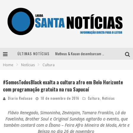
ÚLTIMAS NOTÍCIAS
Matheus & Kauan desembarcam em BH na véspera de feriado para a gravação do projeto “Astral” com participação de Simone Mendes
Home
Notícias
Cultura
Paraná e Willian & Wesley se apresentam no Carretão Trevo Contagem nesta sexta-feira
Selo Moda Music confirma Bel Costa no palco Talentos da Terra do Pedro Leopoldo Rodeio Show
#SomosTodosBlack exalta a cultura afro em Belo Horizonte
com programação gratuita na rua Sapucaí
Após sair da KondZilla, DJ Danny Albuquerque inicia nova fase
Diario Redacao
18 de novembro de 2016
Cultura
,
Notícias
Flávio Renegado, Simoninha, Zevinipim, Tamara Franklin, Lá da
Favelinha, Brother Soul e Original Sundays agitarão o evento, que
também contará com a Ébano – Feira Afro Mineira de Moda, Arte e
Beleza no dia 26 de novembro