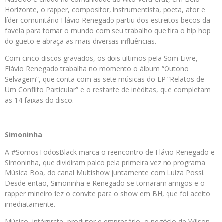
Horizonte, o rapper, compositor, instrumentista, poeta, ator e
líder comunitário Flávio Renegado partiu dos estreitos becos da
favela para tomar o mundo com seu trabalho que tira o hip hop
do gueto e abraça as mais diversas influências.
Com cinco discos gravados, os dois últimos pela Som Livre,
Flávio Renegado trabalha no momento o álbum “Outono
Selvagem”, que conta com as sete músicas do EP “Relatos de
Um Conflito Particular” e o restante de inéditas, que completam
as 14 faixas do disco.
Simoninha
A #SomosTodosBlack marca o reencontro de Flávio Renegado e
Simoninha, que dividiram palco pela primeira vez no programa
Música Boa, do canal Multishow juntamente com Luiza Possi.
Desde então, Simoninha e Renegado se tornaram amigos e o
rapper mineiro fez o convite para o show em BH, que foi aceito
imediatamente.
Músico, intérprete, produtor e empresário, o negócio de Wilson