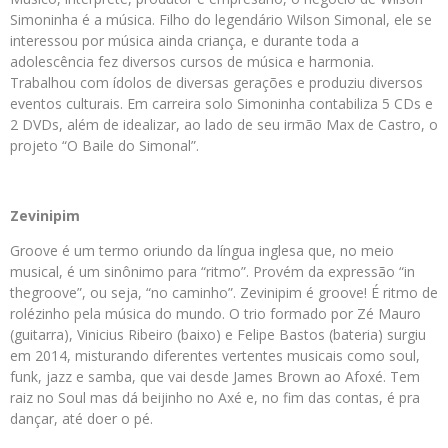
Simoninha é a música. Filho do legendário Wilson Simonal, ele se
interessou por música ainda criança, e durante toda a
adolescência fez diversos cursos de música e harmonia.
Trabalhou com ídolos de diversas gerações e produziu diversos
eventos culturais. Em carreira solo Simoninha contabiliza 5 CDs e
2 DVDs, além de idealizar, ao lado de seu irmão Max de Castro, o
projeto “O Baile do Simonal”.
Zevinipim
Groove é um termo oriundo da língua inglesa que, no meio
musical, é um sinônimo para “ritmo”. Provém da expressão “in
thegroove”, ou seja, “no caminho”. Zevinipim é groove! É ritmo de
rolézinho pela música do mundo. O trio formado por Zé Mauro
(guitarra), Vinicius Ribeiro (baixo) e Felipe Bastos (bateria) surgiu
em 2014, misturando diferentes vertentes musicais como soul,
funk, jazz e samba, que vai desde James Brown ao Afoxé. Tem
raiz no Soul mas dá beijinho no Axé e, no fim das contas, é pra
dançar, até doer o pé.