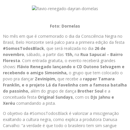
Foto: Dornelas
No mês em que é comemorado o dia da Consciência Negra no
Brasil, Belo Horizonte será palco para a primeira edição da festa
#SomosTodosBlack
, que será realizada no dia
26 de
novembro
, sábado, a partir das
15h,
na
Rua Sapucaí – Bairro
Floresta
. Com entrada gratuita, o evento receberá grandes
shows:
Flávio Renegado lançando o CD Outono Selvagem e
recebendo o amigo Simoninha,
o grupo que tem colocado o
povo pra dançar
Zevinipim,
que recebe a
rapper Tamara
Franklin, e o projeto Lá da Favelinha com a famosa batalha
do passinho,
além do grupo de dança
Brother Soul
e a
conceituada festa
Original Sundays
, com os
DJs Jahnu e
Xeréu
comandando a pista.
O objetivo da #SomosTodosBlack é valorizar a miscigenação
exaltando a cultura negra, como explica a produtora Danusa
Carvalho: “a verdade é que todo o brasileiro tem sim sangue