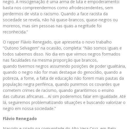
negro. A miscigenação é uma arma de luta e empoderamento:
basta nos compreendermos como afrodescendentes, sem
perdermos de vista o racismo. Quando a face racista da
sociedade se revela, não há quase-brancos, quase-negros ou
morenos, mas sim pessoas nas quais a negritude foi
reconhecida.”
O rapper Flávio Renegado, que apresenta o novo trabalho
“Outono Selvagem” na ocasião, completa: “Não somos iguais e
todos sabemos disso. No dia em que virmos negros formados
nas faculdades na mesma proporção que brancos,
quando tivermos negros assumindo posições de poder igualitária,
quando o negro não for mais destaque do genocídio, quando a
pobreza, a fome, a falta de educação não forem mais pautas da
população negra periférica, quando punirmos os covardes que
cometem crimes de racismo, quando garantirmos o ensino
das culturas africanas… Aí sim poderemos falar em igualdade. Até
lá, seguiremos problematizando situações e buscando valorizar o
negro em nossa sociedade.”
Flávio Renegado
Nascido e criado na comunidade do Alto Vera Cruz, em Belo