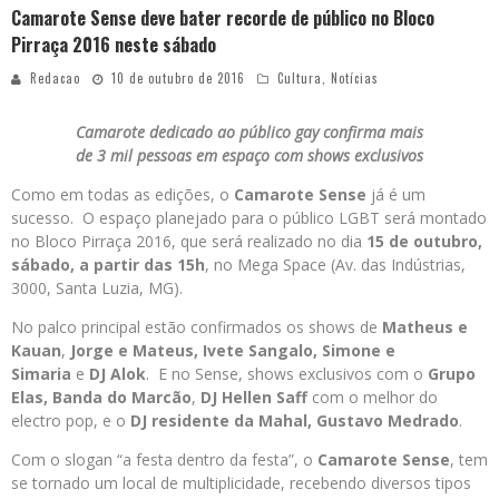
Camarote Sense deve bater recorde de público no Bloco
Pirraça 2016 neste sábado
Redacao
10 de outubro de 2016
Cultura
,
Notícias
Camarote dedicado ao público gay confirma mais
de 3 mil pessoas em espaço com shows exclusivos
Como em todas as edições, o
Camarote
Sense
já é um
sucesso. O espaço planejado para o público LGBT será montado
no Bloco Pirraça 2016, que será realizado no dia
15 de outubro,
sábado, a partir das 15h
, no Mega Space (Av. das Indústrias,
3000, Santa Luzia, MG).
No palco principal estão confirmados os shows de
Matheus e
Kauan
,
Jorge e Mateus, Ivete Sangalo, Simone e
Simaria
e
DJ Alok
. E no
Sense
, shows exclusivos com o
Grupo
Elas, Banda do Marcão
,
DJ
Hellen Saff
com o melhor do
electro pop, e o
DJ residente da Mahal, Gustavo Medrado
.
Com o slogan “a festa dentro da festa”, o
Camarote
Sense
, tem
se tornado um local de multiplicidade, recebendo diversos tipos