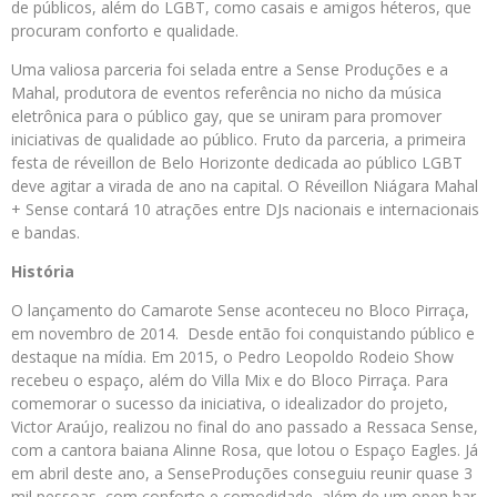
de públicos, além do LGBT, como casais e amigos héteros, que
procuram conforto e qualidade.
Uma valiosa parceria foi selada entre a
Sense
Produções e a
Mahal, produtora de eventos referência no nicho da música
eletrônica para o público gay, que se uniram para promover
iniciativas de qualidade ao público. Fruto da parceria, a primeira
festa de réveillon de Belo Horizonte dedicada ao público LGBT
deve agitar a virada de ano na capital. O Réveillon Niágara Mahal
+
Sense
contará 10 atrações entre DJs nacionais e internacionais
e bandas.
História
O lançamento do
Camarote
Sense
aconteceu no Bloco Pirraça,
em novembro de 2014. Desde então foi conquistando público e
destaque na mídia. Em 2015, o Pedro Leopoldo Rodeio Show
recebeu o espaço, além do Villa Mix e do Bloco Pirraça. Para
comemorar o sucesso da iniciativa, o idealizador do projeto,
Victor Araújo, realizou no final do ano passado a Ressaca
Sense
,
com a cantora baiana Alinne Rosa, que lotou o Espaço Eagles. Já
em abril deste ano, a
Sense
Produções conseguiu reunir quase 3
mil pessoas, com conforto e comodidade, além de um open bar