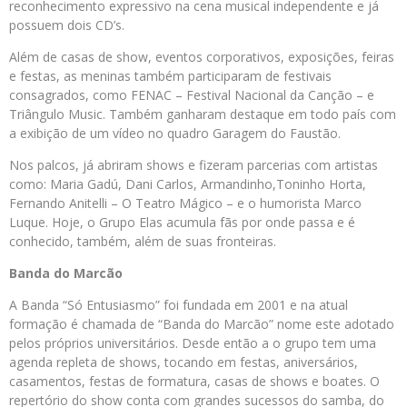
reconhecimento expressivo na cena musical independente e já
possuem dois CD’s.
Além de casas de show, eventos corporativos, exposições, feiras
e festas, as meninas também participaram de festivais
consagrados, como FENAC – Festival Nacional da Canção – e
Triângulo Music. Também ganharam destaque em todo país com
a exibição de um vídeo no quadro Garagem do Faustão.
Nos palcos, já abriram shows e fizeram parcerias com artistas
como: Maria Gadú, Dani Carlos, Armandinho,Toninho Horta,
Fernando Anitelli – O Teatro Mágico – e o humorista Marco
Luque. Hoje, o Grupo Elas acumula fãs por onde passa e é
conhecido, também, além de suas fronteiras.
Banda do Marcão
A Banda “Só Entusiasmo” foi fundada em 2001 e na atual
formação é chamada de “Banda do Marcão” nome este adotado
pelos próprios universitários. Desde então a o grupo tem uma
agenda repleta de shows, tocando em festas, aniversários,
casamentos, festas de formatura, casas de shows e boates. O
repertório do show conta com grandes sucessos do samba, do