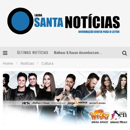
ÚLTIMAS NOTÍCIAS
Matheus & Kauan desembarcam em BH na véspera de feriado para a gravação do projeto “Astral” com participação de Simone Mendes
Home
Notícias
Cultura
Paraná e Willian & Wesley se apresentam no Carretão Trevo Contagem nesta sexta-feira
Selo Moda Music confirma Bel Costa no palco Talentos da Terra do Pedro Leopoldo Rodeio Show
Após sair da KondZilla, DJ Danny Albuquerque inicia nova fase