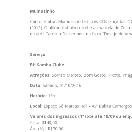
Mumuzinho
Cantor e ator, Mumuzinho tem três CDs lançados: “D
(2015). O último trabalho recebe a chancela de Zeca P
da atriz Carolina Dieckmann, na faixa “Desejo de Amar
Serviço:
BH Samba Clube
Atrações:
Sorriso Maroto, Bom Gosto, Pixote, Im
Data:
Sábado, 01/10/2016
Horário:
16h
Local:
Espaço Só Marcas Hall – Av. Babita Camargos,
Valores dos ingressos (1º lote até 10/09 ou enqu
Pista: R$40,00
Área Vip: R$70,00