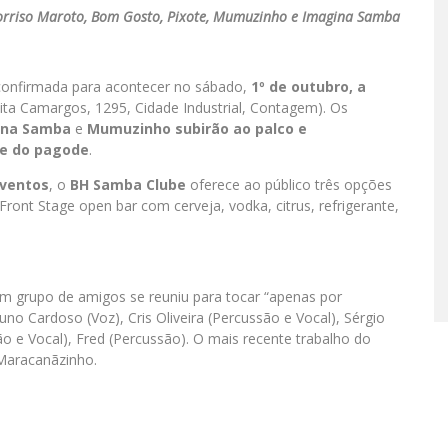
Sorriso Maroto, Bom Gosto, Pixote, Mumuzinho e Imagina Samba
confirmada para acontecer no sábado,
1º de outubro, a
ita Camargos, 1295, Cidade Industrial, Contagem). Os
ina
Samba
e
Mumuzinho
subirão ao palco e
 e do pagode
.
ventos
, o
BH Samba Clube
oferece ao público três opções
 Front Stage open bar com cerveja, vodka, citrus, refrigerante,
um grupo de amigos se reuniu para tocar “apenas por
no Cardoso (Voz), Cris Oliveira (Percussão e Vocal), Sérgio
ão e Vocal), Fred (Percussão). O mais recente trabalho do
Maracanãzinho.