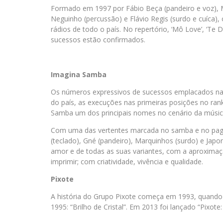
Formado em 1997 por Fábio Beça (pandeiro e voz), 
Neguinho (percussão) e Flávio Regis (surdo e cuíca
rádios de todo o país. No repertório, ‘Mô Love’, ‘Te D
sucessos estão confirmados.
Imagina
Samba
Os números expressivos de sucessos emplacados nac
do país, as execuções nas primeiras posições no rank
Samba um dos principais nomes no cenário da música 
Com uma das vertentes marcada no samba e no pagod
(teclado), Gné (pandeiro), Marquinhos (surdo) e Japo
amor e de todas as suas variantes, com a aproxima
imprimir; com criatividade, vivência e qualidade.
Pixote
A história do Grupo Pixote começa em 1993, quand
1995: “Brilho de Cristal”. Em 2013 foi lançado “Pixo