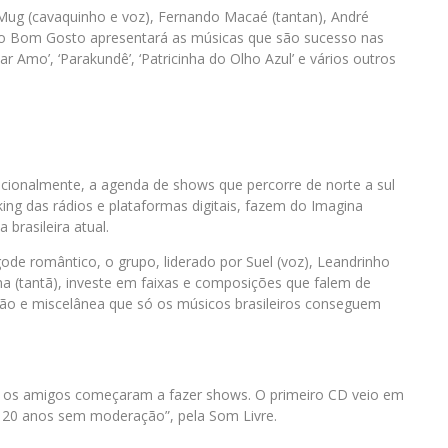
Mug (cavaquinho e voz), Fernando Macaé (tantan), André
), o Bom Gosto apresentará as músicas que são sucesso nas
ar Amo’, ‘Parakundê’, ‘Patricinha do Olho Azul’ e vários outros
ionalmente, a agenda de shows que percorre de norte a sul
ing das rádios e plataformas digitais, fazem do Imagina
brasileira atual.
e romântico, o grupo, liderado por Suel (voz), Leandrinho
na (tantã), investe em faixas e composições que falem de
ção e miscelânea que só os músicos brasileiros conseguem
o os amigos começaram a fazer shows. O primeiro CD veio em
te: 20 anos sem moderação”, pela Som Livre.