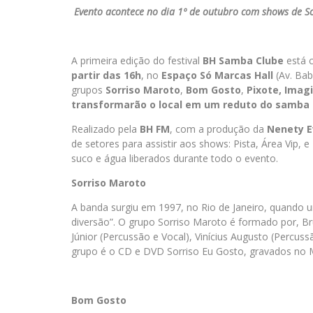
Evento acontece no dia 1º de outubro com shows de 
A primeira edição do festival
BH Samba Clube
está 
partir das 16h
, no
Espaço Só Marcas Hall
(Av. Bab
grupos
Sorriso Maroto
,
Bom Gosto
,
Pixote, Imag
transformarão o local em um reduto do samba
Realizado pela
BH FM
, com a produção da
Nenety E
de setores para assistir aos shows: Pista, Área Vip, e
suco e água liberados durante todo o evento.
Sorriso Maroto
A banda surgiu em 1997, no Rio de Janeiro, quando 
diversão”. O grupo Sorriso Maroto é formado por, Bru
Júnior (Percussão e Vocal), Vinícius Augusto (Percuss
grupo é o CD e DVD Sorriso Eu Gosto, gravados no 
Bom Gosto