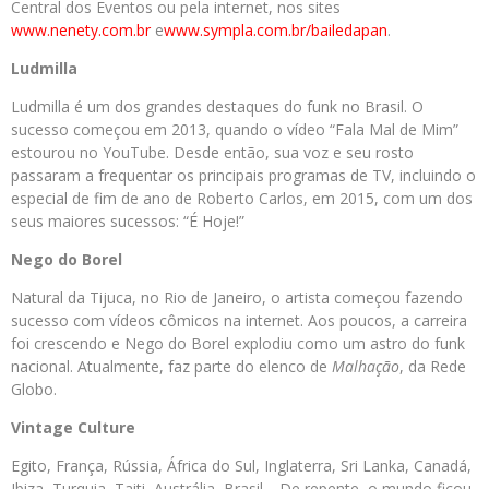
Central dos Eventos ou pela internet, nos sites
www.nenety.com.br
e
www.sympla.com.br/bailedapan
.
Ludmilla
Ludmilla é um dos grandes destaques do funk no Brasil. O
sucesso começou em 2013, quando o vídeo “Fala Mal de Mim”
estourou no YouTube. Desde então, sua voz e seu rosto
passaram a frequentar os principais programas de TV, incluindo o
especial de fim de ano de Roberto Carlos, em 2015, com um dos
seus maiores sucessos: “É Hoje!”
Nego do Borel
Natural da Tijuca, no Rio de Janeiro, o artista começou fazendo
sucesso com vídeos cômicos na internet. Aos poucos, a carreira
foi crescendo e Nego do Borel explodiu como um astro do funk
nacional. Atualmente, faz parte do elenco de
Malhação
, da Rede
Globo.
Vintage Culture
Egito, França, Rússia, África do Sul, Inglaterra, Sri Lanka, Canadá,
Ibiza, Turquia, Taiti, Austrália, Brasil… De repente, o mundo ficou