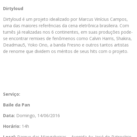
Dirtyloud
Dirtyloud é um projeto idealizado por Marcus Vinícius Campos,
uma das maiores referências da cena eletrônica brasileira. Com
turnês já realizadas nos 6 continentes, em suas produções pode-
se encontrar remixes de fenômenos como Calvin Harris, Shakira,
Deadmau5, Yoko Ono, a banda Fresno e outros tantos artistas
de renome que dividem os méritos de seus hits com o projeto.
Serviço:
Baile da Pan
Data:
Domingo, 14/06/2016
Horário:
14h
Local:
Parque das Mangabeiras – Avenida Av. José do Patrocínio