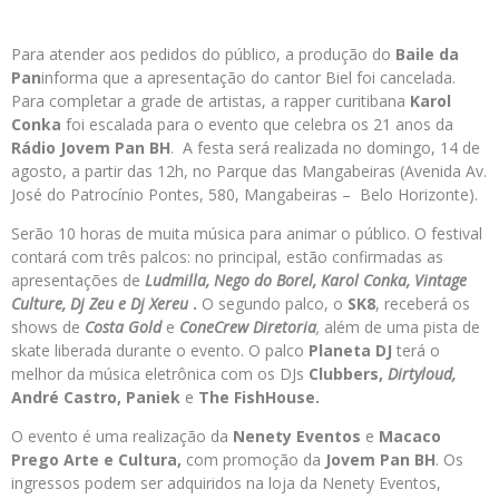
Para atender aos pedidos do público, a produção do
Baile da
Pan
informa que a apresentação do cantor Biel foi cancelada.
Para completar a grade de artistas, a rapper curitibana
Karol
Conka
foi escalada para o evento que celebra os 21 anos da
Rádio Jovem Pan BH
. A festa será realizada no domingo, 14 de
agosto, a partir das 12h, no Parque das Mangabeiras (Avenida Av.
José do Patrocínio Pontes, 580, Mangabeiras – Belo Horizonte).
Serão 10 horas de muita música para animar o público. O festival
contará com três palcos: no principal, estão confirmadas as
apresentações de
Ludmilla, Nego do Borel, Karol Conka, Vintage
Culture, Dj Zeu e Dj Xereu
.
O segundo palco, o
SK8
, receberá os
shows de
Costa Gold
e
ConeCrew Diretoria
,
além de uma pista de
skate liberada durante o evento. O palco
Planeta DJ
terá o
melhor da música eletrônica com os DJs
Clubbers,
Dirtyloud,
André Castro, Paniek
e
The FishHouse.
O evento é uma realização da
Nenety Eventos
e
Macaco
Prego Arte e Cultura,
com promoção da
Jovem Pan BH
. Os
ingressos podem ser adquiridos na loja da Nenety Eventos,