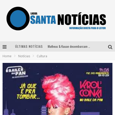
ÚLTIMAS NOTÍCIAS
Matheus & Kauan desembarcam em BH na véspera de feriado para a gravação do projeto “Astral” com participação de Simone Mendes
Home
Notícias
Cultura
Paraná e Willian & Wesley se apresentam no Carretão Trevo Contagem nesta sexta-feira
Selo Moda Music confirma Bel Costa no palco Talentos da Terra do Pedro Leopoldo Rodeio Show
Após sair da KondZilla, DJ Danny Albuquerque inicia nova fase