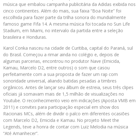
música que embalou campanha publicitária da Adidas exibida nos
cinco continentes. Além do mais, sua faixa “Boa Noite” foi
escolhida para fazer parte da trilha sonora do mundialmente
famoso game Fifa 14. A mesma música foi tocada no Sun Life
Stadium, em Miami, no intervalo da partida entre a seleção
brasileira e Honduras.
Karol Conka nasceu na cidade de Curitiba, capital do Paraná, sul
do Brasil. Começou a rimar ainda no colégio e, depois de
algumas parcerias, encontrou no produtor Nave (Emicida,
Kamau, Marcelo D2, entre outros) o som que casou
perfeitamente com a sua proposta de fazer um rap com
sonoridade universal, aliando batidas pesadas a timbres
orgânicos. Antes de lançar seu álbum de estreia, seus três clipes
oficiais já somavam mais de 1,5 milhão de visualizações no
Youtube. O reconhecimento veio em indicações (Aposta VMB em
2011) e convites para participação especial em show dos
Racionais MCs, além de dividir o palco em diferentes ocasiões
com Marcelo D2, Emicida e Kamau. No projeto Meet the
Legends, teve a honra de contar com Luiz Melodia na música
“Até Amanhecer”.